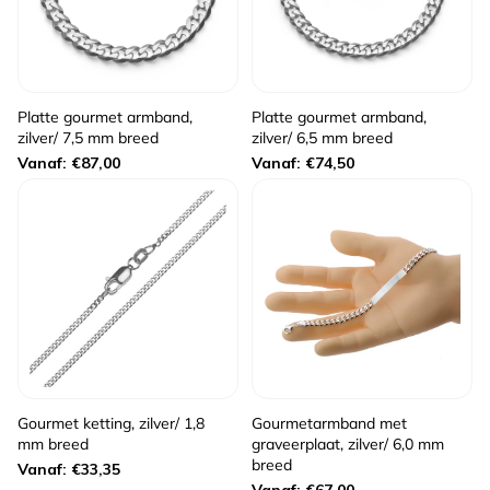
Platte gourmet armband,
Platte gourmet armband,
zilver/ 7,5 mm breed
zilver/ 6,5 mm breed
Normale
Normale
Vanaf: €87,00
Vanaf: €74,50
prijs
prijs
Gourmet ketting, zilver/ 1,8
Gourmetarmband met
mm breed
graveerplaat, zilver/ 6,0 mm
breed
Normale
Vanaf: €33,35
Normale
Vanaf: €67,00