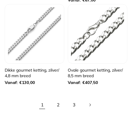
prijs
prijs
Dikke gourmet ketting, zilver/
Ovale gourmet ketting, zilver/
4,8 mm breed
8,5 mm breed
Normale
Normale
Vanaf: €130,00
Vanaf: €407,50
prijs
prijs
1
2
3