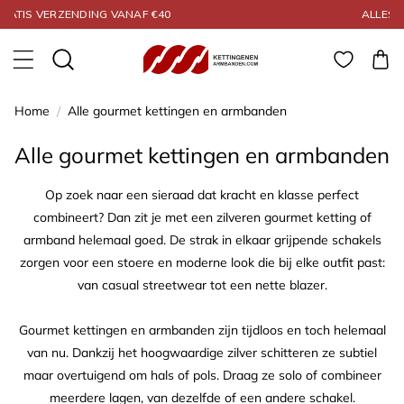
Meteen naar de
ALLES GEGARANDEERD 925 ZILVER
content
Winkelwa
Home
/
Alle gourmet kettingen en armbanden
Collectie:
Alle gourmet kettingen en armbanden
Op zoek naar een sieraad dat kracht en klasse perfect
combineert? Dan zit je met een zilveren gourmet ketting of
armband helemaal goed. De strak in elkaar grijpende schakels
zorgen voor een stoere en moderne look die bij elke outfit past:
van casual streetwear tot een nette blazer.
Gourmet kettingen en armbanden zijn tijdloos en toch helemaal
van nu. Dankzij het hoogwaardige zilver schitteren ze subtiel
maar overtuigend om hals of pols. Draag ze solo of combineer
meerdere lagen, van dezelfde of een andere schakel.