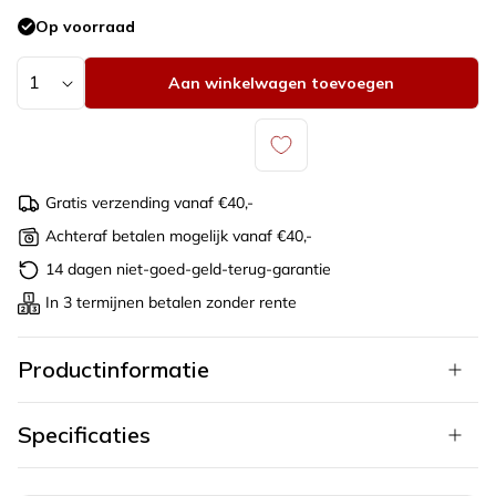
Gerhodineerd
Op voorraad
zilver
925
zilver
Aantal
Aan winkelwagen toevoegen
Gratis verzending vanaf €40,-
Achteraf betalen mogelijk vanaf €40,-
14 dagen niet-goed-geld-terug-garantie
In 3 termijnen betalen zonder rente
Productinformatie
Specificaties