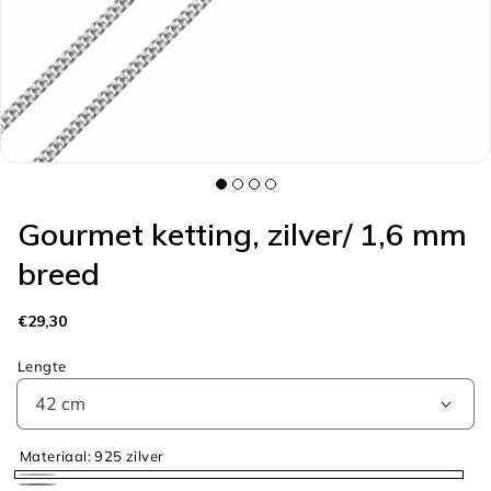
galerieweergave
Gourmet ketting, zilver/ 1,6 mm
breed
Normale
€29,30
prijs
Lengte
Materiaal:
925 zilver
925