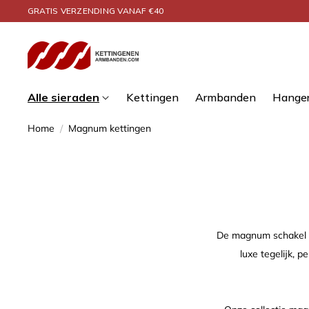
Meteen naar de
GRATIS VERZENDING VANAF €40
content
Alle sieraden
Kettingen
Armbanden
Hange
Home
/
Magnum kettingen
De magnum schakel is
luxe tegelijk, 