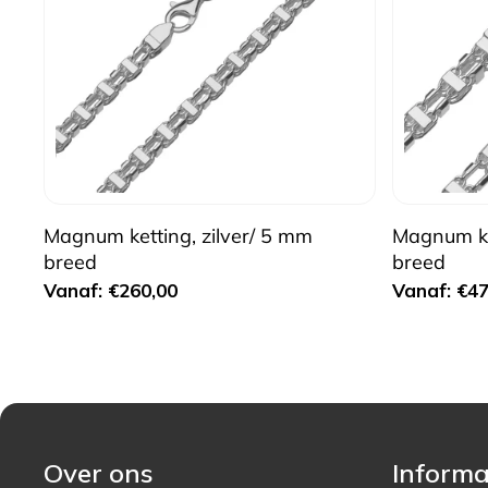
Magnum ketting, zilver/ 5 mm
Magnum ket
breed
breed
Normale
Normale
Vanaf: €260,00
Vanaf: €47
prijs
prijs
Over ons
Informa