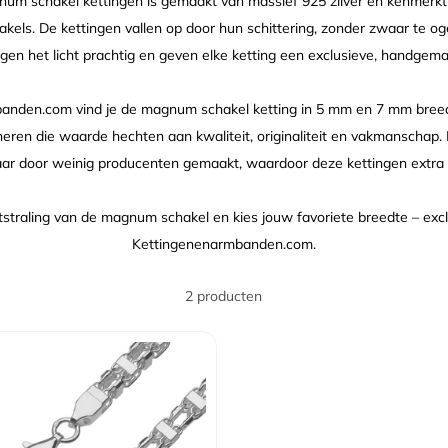
num schakel kettingen is gemaakt van massief 925 zilver en kenmerkt
kels. De kettingen vallen op door hun schittering, zonder zwaar te og
angen het licht prachtig en geven elke ketting een exclusieve, handgemaa
banden.com vind je de magnum schakel ketting in 5 mm en 7 mm breed
ij heren die waarde hechten aan kwaliteit, originaliteit en vakmanscha
r door weinig producenten gemaakt, waardoor deze kettingen extra b
straling van de magnum schakel en kies jouw favoriete breedte – exclu
Kettingenenarmbanden.com.
2 producten