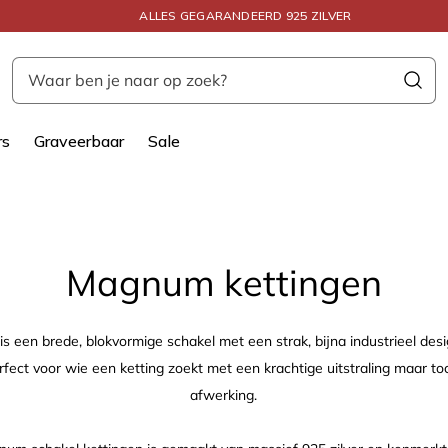
ALLES GEGARANDEERD 925 ZILVER
Waar ben je naar op zoek?
rs
Graveerbaar
Sale
Collectie:
Magnum kettingen
 een brede, blokvormige schakel met een strak, bijna industrieel desig
perfect voor wie een ketting zoekt met een krachtige uitstraling maar to
afwerking.