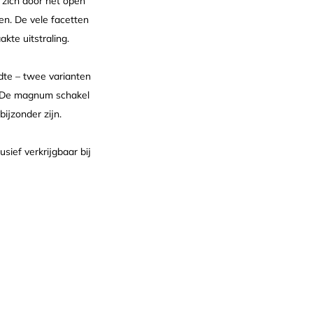
 zich door het open
en. De vele facetten
kte uitstraling.
te – twee varianten
p. De magnum schakel
ijzonder zijn.
sief verkrijgbaar bij