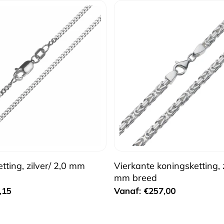
tting, zilver/ 2,0 mm
Vierkante koningsketting, z
mm breed
Normale
,15
Vanaf: €257,00
prijs