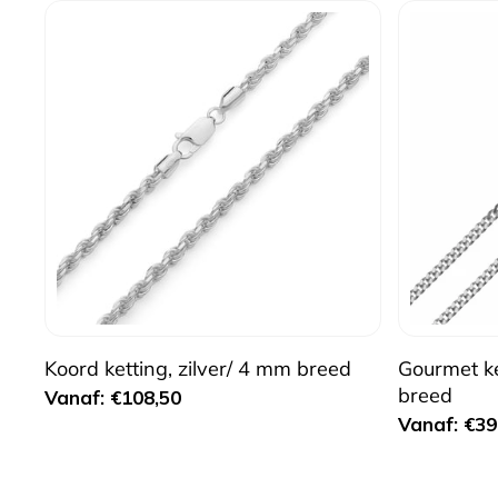
Koord ketting, zilver/ 4 mm breed
Gourmet ke
breed
Normale
Vanaf: €108,50
Normale
Vanaf: €39
prijs
prijs