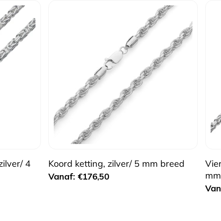
ilver/ 4
Koord ketting, zilver/ 5 mm breed
Vier
mm 
Normale
Vanaf: €176,50
Nor
Van
prijs
prij