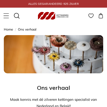
Meteen naar de
ALLES GEGARANDEERD 925 ZILVER
content
Winkelwa
Home
/
Ons verhaal
Ons verhaal
Maak kennis met dé zilveren kettingen specialist van
Nederland en België!