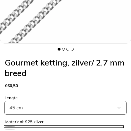
galerieweergave
Gourmet ketting, zilver/ 2,7 mm
breed
Normale
€60,50
prijs
Lengte
Materiaal:
925 zilver
925