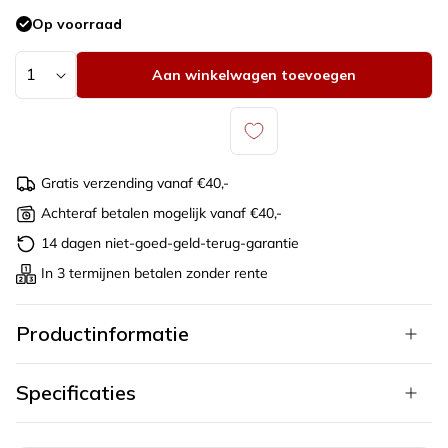
Gerhodineerd
Variant
Op voorraad
zilver
925
uitverkocht
zilver
of
Aantal
Aan winkelwagen toevoegen
niet
beschikbaar
Gratis verzending vanaf €40,-
Achteraf betalen mogelijk vanaf €40,-
14 dagen niet-goed-geld-terug-garantie
In 3 termijnen betalen zonder rente
Productinformatie
Specificaties