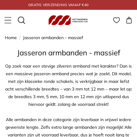
Meteen naar de
ALLES GEGARANDEERD 925 ZILVER
content
Winkelwa
Home
/
Jasseron armbanden - massief
Collectie:
Jasseron armbanden - massief
Op zoek naar een stevige zilveren armband met karakter? Dan is
een massieve jasseron armband precies wat je zoekt. Dit model,
met zijn klassieke ronde schakels, is verkrijgbaar in maar liefst
acht verschillende breedtes – van 3 mm tot 12 mm – maar let op:
de breedtes 3 mm, 5 mm, 10 mm en 12 mm zijn uitlopend dus
hiervoor geldt: zolang de voorraad strekt!
Alle armbanden in deze categorie zijn leverbaar in vrijwel iedere
gewenste lengte. Zelfs extra lange armbanden zijn mogelijk! Alle
varianten zijn uit voorraad leverbaar, dus je hoeft nooit lang te