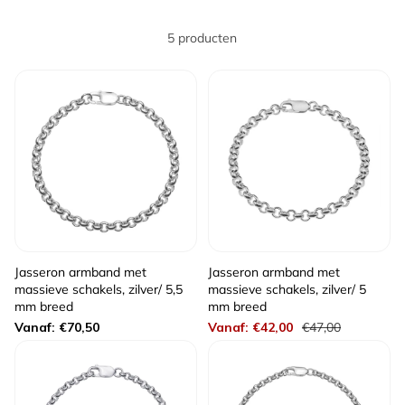
5 producten
Jasseron armband met
Jasseron armband met
massieve schakels, zilver/ 5,5
massieve schakels, zilver/ 5
mm breed
mm breed
Normale
Aanbiedingsprijs
Normale
Vanaf: €70,50
Vanaf: €42,00
€47,00
prijs
prijs