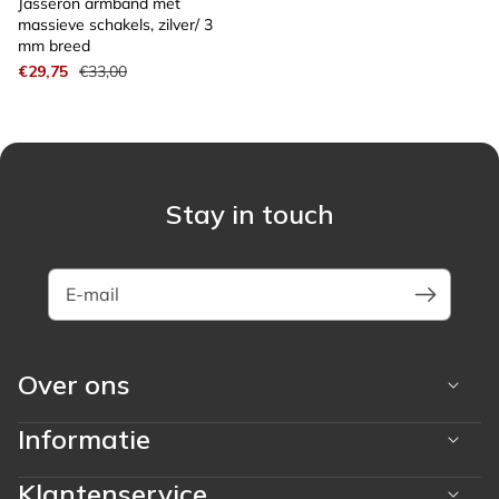
Jasseron armband met
massieve schakels, zilver/ 3
mm breed
Aanbiedingsprijs
Normale
€29,75
€33,00
prijs
Stay in touch
E-mail
Over ons
Informatie
Klantenservice