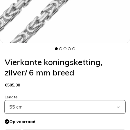
galerieweergave
Vierkante koningsketting,
zilver/ 6 mm breed
Normale
€505,00
prijs
Lengte
Op voorraad