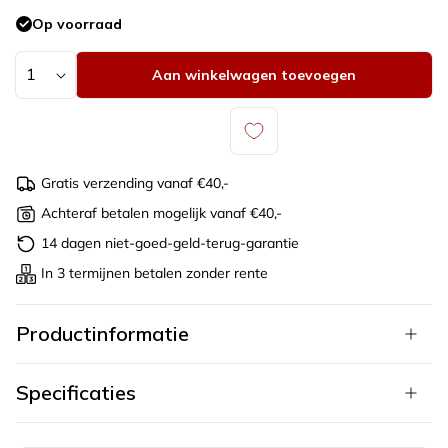
Gerhodineerd
Op voorraad
zilver
925
zilver
Aantal
Aan winkelwagen toevoegen
Gratis verzending vanaf €40,-
Achteraf betalen mogelijk vanaf €40,-
14 dagen niet-goed-geld-terug-garantie
In 3 termijnen betalen zonder rente
Productinformatie
Specificaties