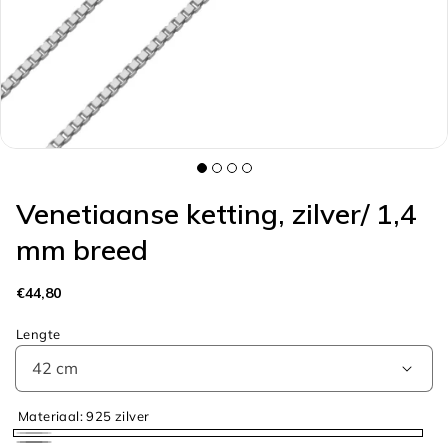
galerieweergave
Venetiaanse ketting, zilver/ 1,4
mm breed
Normale
€44,80
prijs
Lengte
Materiaal:
925 zilver
925