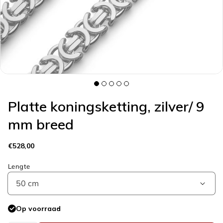
galerieweergave
Platte koningsketting, zilver/ 9
mm breed
Normale
€528,00
prijs
Lengte
Op voorraad