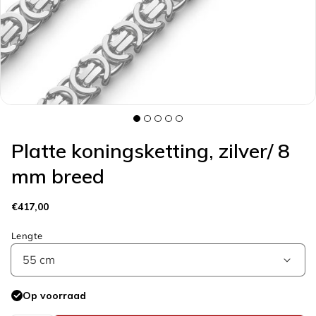
galerieweergave
Platte koningsketting, zilver/ 8
mm breed
Normale
€417,00
prijs
Lengte
Op voorraad