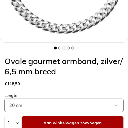
galerieweergave
Ovale gourmet armband, zilver/
6,5 mm breed
Normale
€118,50
prijs
Lengte
Aantal
Aan winkelwagen toevoegen