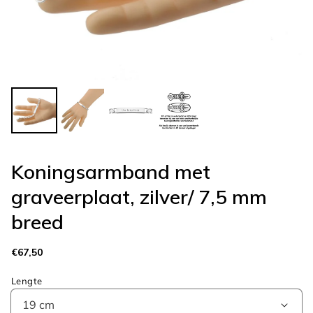
Koningsarmband met
graveerplaat, zilver/ 7,5 mm
breed
Normale
€67,50
prijs
Lengte