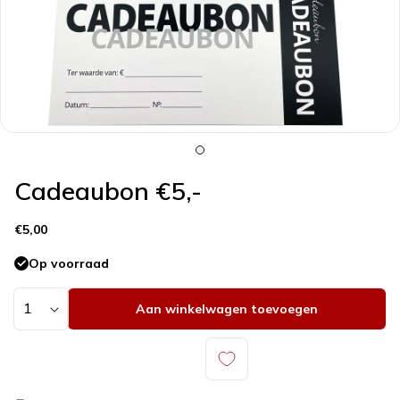
galerieweergave
Cadeaubon €5,-
Normale
€5,00
prijs
Op voorraad
Aantal
Aan winkelwagen toevoegen