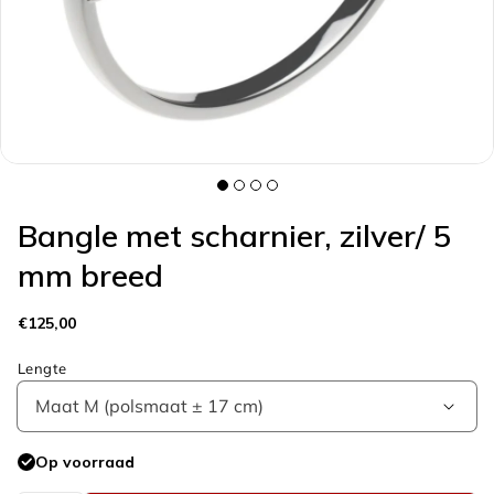
galerieweergave
Bangle met scharnier, zilver/ 5
mm breed
Normale
€125,00
prijs
Lengte
Op voorraad