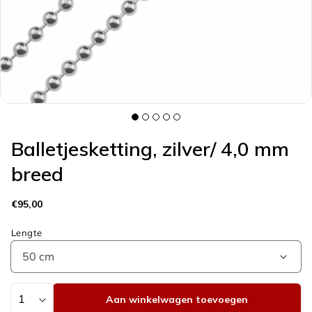
galerieweergave
Balletjesketting, zilver/ 4,0 mm
breed
Normale
€95,00
prijs
Lengte
Aantal
Aan winkelwagen toevoegen