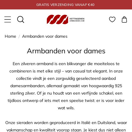
Meteen naar de
ANAF €40
ALLES GEGARANDEERD 925 ZI
content
Winkelwa
Home
/
Armbanden voor dames
Collectie:
Armbanden voor dames
Een zilveren armband is een blikvanger die moeiteloos te
combineren is met elke stijl – van casual tot elegant. In onze
collectie vindt je een zorgvuldig geselecteerd aanbod
damesarmbanden, allemaal gemaakt van hoogwaardig 925
sterling zilver. Of je nu houdt van een verfijnde schakel, een
tijdloos ontwerp of iets met een speelse twist: er is voor ieder
wat wils.
Onze sieraden worden geproduceerd in Italië en Duitsland, waar
vakmanschap en kwaliteit voorop staan. Je kiest dus niet alleen