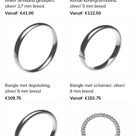
Anker armband geslepen,
Ronde koningsarmband,
zilver/ 3,7 mm breed
zilver/ 5 mm breed
Normale
Normale
Vanaf: €41,00
Vanaf: €122,50
prijs
prijs
Bangle met dopsluiting,
Bangle met scharnier, zilver/
zilver/ 8 mm breed
8 mm breed
Normale
Normale
€109,75
Vanaf: €153,75
prijs
prijs