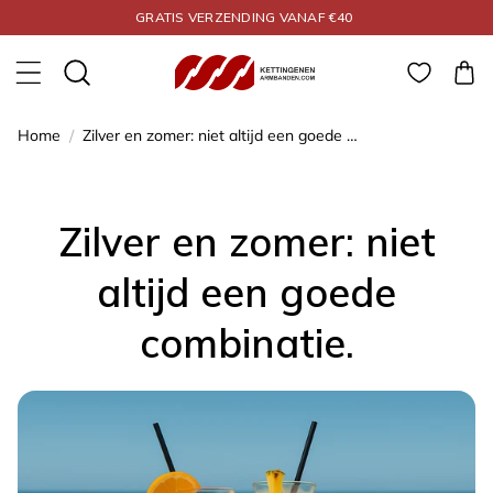
Meteen naar de
ALLES GEGARANDEERD 925 ZILVER
content
Winkelwa
Home
/
Zilver en zomer: niet altijd een goede combinatie.
Zilver en zomer: niet
altijd een goede
combinatie.