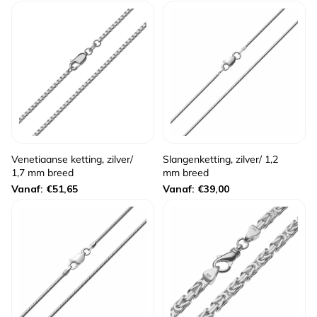
prijs
prijs
Venetiaanse ketting, zilver/
Slangenketting, zilver/ 1,2
1,7 mm breed
mm breed
Normale
Normale
Vanaf: €51,65
Vanaf: €39,00
prijs
prijs