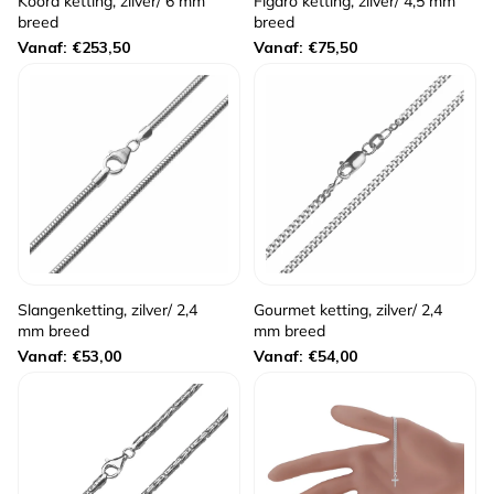
Koord ketting, zilver/ 6 mm
Figaro ketting, zilver/ 4,5 mm
breed
breed
Normale
Normale
Vanaf: €253,50
Vanaf: €75,50
prijs
prijs
Slangenketting, zilver/ 2,4
Gourmet ketting, zilver/ 2,4
mm breed
mm breed
Normale
Normale
Vanaf: €53,00
Vanaf: €54,00
prijs
prijs