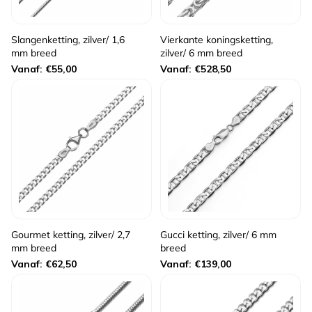
Slangenketting, zilver/ 1,6
Vierkante koningsketting,
mm breed
zilver/ 6 mm breed
Normale
Normale
Vanaf: €55,00
Vanaf: €528,50
prijs
prijs
Gourmet ketting, zilver/ 2,7
Gucci ketting, zilver/ 6 mm
mm breed
breed
Normale
Normale
Vanaf: €62,50
Vanaf: €139,00
prijs
prijs