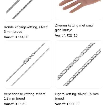
Zilveren ketting met smal
Ronde koningsketting, zilver/
glad kruisje
3 mm breed
Normale
Vanaf: €23,10
Normale
Vanaf: €114,00
prijs
prijs
Venetiaanse ketting, zilver/
Figaro ketting, zilver/ 5,5 mm
1,3 mm breed
breed
Normale
Normale
Vanaf: €33,35
Vanaf: €111,00